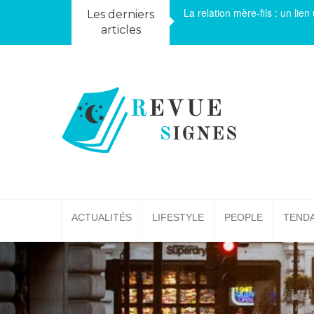
Skip
La relation mère-fils : un li
Les derniers
to
articles
content
Votre revue Lifestyle
ACTUALITÉS
LIFESTYLE
PEOPLE
TEND