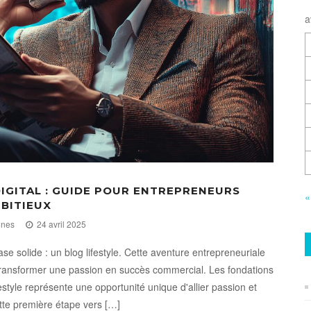
a
DIGITAL : GUIDE POUR ENTREPRENEURS
«
BITIEUX
gnes
24 avril 2025
e solide : un blog lifestyle. Cette aventure entrepreneuriale
r transformer une passion en succès commercial. Les fondations
festyle représente une opportunité unique d'allier passion et
tte première étape vers […]