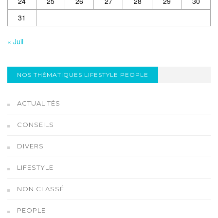
24
25
26
27
28
29
30
31
« Juil
NOS THÉMATIQUES LIFESTYLE PEOPLE
ACTUALITÉS
CONSEILS
DIVERS
LIFESTYLE
NON CLASSÉ
PEOPLE